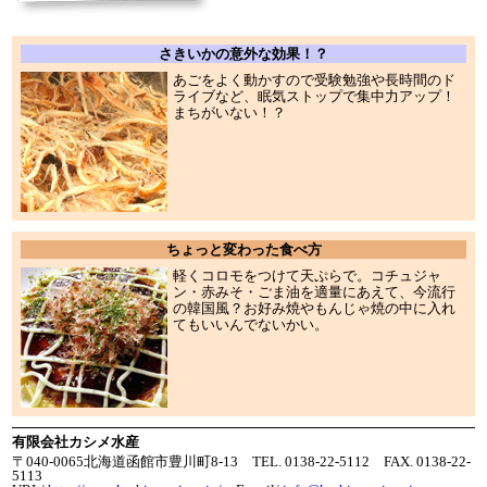
さきいかの意外な効果！？
あごをよく動かすので受験勉強や長時間のド
ライブなど、眠気ストップで集中力アップ！
まちがいない！？
ちょっと変わった食べ方
軽くコロモをつけて天ぷらで。コチュジャ
ン・赤みそ・ごま油を適量にあえて、今流行
の韓国風？お好み焼やもんじゃ焼の中に入れ
てもいいんでないかい。
有限会社カシメ水産
〒040-0065北海道函館市豊川町8-13 TEL. 0138-22-5112 FAX. 0138-22-
5113