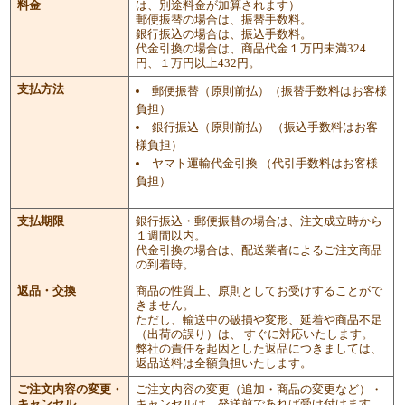
料金
は、別途料金が加算されます）
郵便振替の場合は、振替手数料。
銀行振込の場合は、振込手数料。
代金引換の場合は、商品代金１万円未満324
円、１万円以上432円。
支払方法
郵便振替（原則前払）（振替手数料はお客様
負担）
銀行振込（原則前払） （振込手数料はお客
様負担）
ヤマト運輸代金引換 （代引手数料はお客様
負担）
支払期限
銀行振込・郵便振替の場合は、注文成立時から
１週間以内。
代金引換の場合は、配送業者によるご注文商品
の到着時。
返品・交換
商品の性質上、原則としてお受けすることがで
きません。
ただし、輸送中の破損や変形、延着や商品不足
（出荷の誤り）は、 すぐに対応いたします。
弊社の責任を起因とした返品につきましては、
返品送料は全額負担いたします。
ご注文内容の変更・
ご注文内容の変更（追加・商品の変更など）・
キャンセル
キャンセルは、発送前であれば受け付けます。