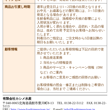
商品お引渡し時期
通常は受注日より1～2日後の出荷となります。
お中元・お歳暮などの繁忙期には、3～5日後の
発送となる場合が あります。
生鮮食料品には、漁模様や天候の影響により、
入荷状況が変わり ます。
入荷が著しく遅れる場合や、品切れ・欠品の場
合は、改めて出荷 予定日をお客様へお知らせい
たします。
到着日のご指定は、ご注文時から5日後以降の
期日をお願いいたし ます。
顧客情報
ご提供いただいたお客様情報は下記の目的で使
用させていただき ます。
商品発送業務
当社からの情報提供
商品やサービス・キャンペーン情報（DM
など）のご案内
お客様のご意見やご感想の回答のお願い
お客様情報の照会・修正または削除をご希望の
場合には、当社まで ご連絡ください。
有限会社カシメ水産
〒040-0065北海道函館市豊川町8-13 TEL. 0138-22-5112 FAX. 0138-22-
5113
URL/
http://www.kashimesuisan.jp/
E-mail/
info@kashimesuisan.jp