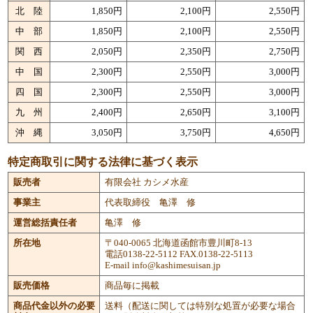
北 陸
1,850円
2,100円
2,550円
中 部
1,850円
2,100円
2,550円
関 西
2,050円
2,350円
2,750円
中 国
2,300円
2,550円
3,000円
四 国
2,300円
2,550円
3,000円
九 州
2,400円
2,650円
3,100円
沖 縄
3,050円
3,750円
4,650円
特定商取引に関する法律に基づく表示
販売者
有限会社 カシメ水産
事業主
代表取締役 亀澤 修
運営総括責任者
亀澤 修
所在地
〒040-0065 北海道函館市豊川町8-13
電話0138-22-5112 FAX.0138-22-5113
E-mail info@kashimesuisan.jp
販売価格
商品毎に掲載
商品代金以外の必要
送料（配送に関しては特別な処置が必要な場合