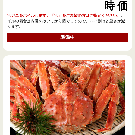
時 価
活ガニをボイルします。「活」をご希望の方はご指定ください。
ボ
イルの場合は内臓を抜いてから茹でますので、2～3割ほど重さが減
ります。
準備中
その日に売る分だけ作りますので、毎日新鮮！作りたて！
買っていただいたその日が製造日です。
1,080円
徳用90g入1袋
準備中