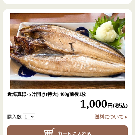
近海真ほっけ開き(特大)
400g前後1枚
1,000
この道40年、厳選商品を
円(税込)
卸市場から直接仕入れ！
購入数
送料について
社長自ら毎朝卸市場に買い付けに行き、その日