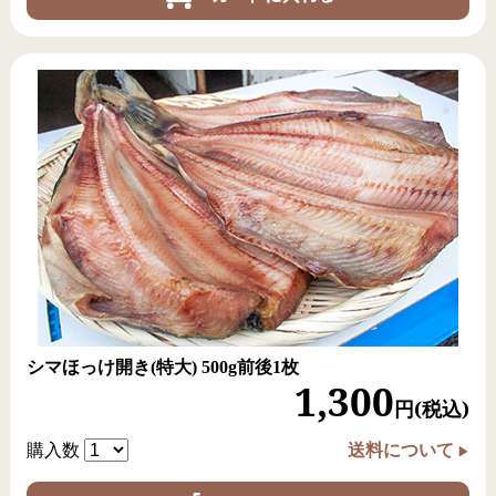
の
"いいモノ"
を仕入れ、販売しています。
函館朝市で水産物を長年取り扱って来た経験か
ら、
活きの良さと安さ！共に自信あり！
シマほっけ開き(特大) 500g前後1枚
1,300
円(税込)
購入数
送料について