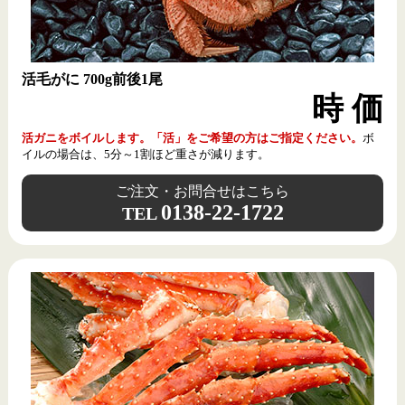
カシメ水産は支店、姉妹店は出していません。函館朝市でカシメ水産の
手焼きさきいかを買えるのは朝市営業所だけです！
活毛がに 700g前後1尾
時 価
当店は「新北海道スタイル」導入店舗です。
活ガニをボイルします。「活」をご希望の方はご指定ください。
ボ
イルの場合は、5分～1割ほど重さが減ります。
スタッフのマスク着用や小まめな手洗いに取り
組みます。
ご注文・お問合せはこちら
スタッフの健康管理を徹底します。
0138-22-1722
TEL
施設内の定期的な換気を行います。
設備、器具などの定期的な消毒・洗浄を行いま
す。
人と人との接触機会を減らすことに取り組みま
す。
一定の距離（２ｍ程度）を確保するソーシャ
ルディスタンシング。
間仕切りなどの活用。
店内掲示やホームページなどを活用し、お店の
取組をお客様に積極的にお知らせします。