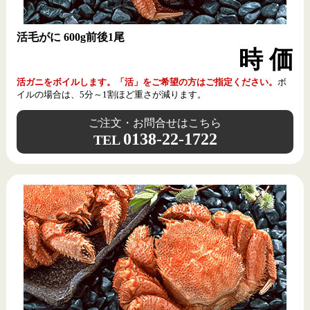
活毛がに 600g前後1尾
時 価
イカの耳をはずした残りの先端部分です。わざわざこの部
分だけを求める口の肥えたお客様が多く、今まではお断り
していましたが、数量限定での販売です。イカの旨味がギ
活ガニをボイルします。「活」をご希望の方はご指定ください。
ボ
ュッと詰まった絶品の味と、コリコリした食感もお楽しみ
イルの場合は、5分～1割ほど重さが減ります。
ください。
ご注文・お問合せはこちら
0138-22-1722
TEL
1,500円
150g入1袋
準備中