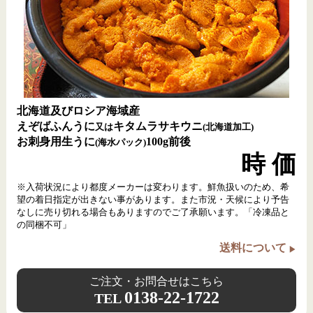
大振りの根ボッケを、一枚一枚丁寧に一夜干しにしまし
た。焼いたホッケに箸を入れると、ジュワ～っと出てくる
脂、旨味の詰まったホクホクの身!!ご飯のおかず、お酒の
お供におすすめです!!
根ぼっけ一夜干し
■函館近海産
800円
特大サイズ(400g1枚)
(税込)
北海道及びロシア海域産
準備中
えぞばふんうに
キタムラサキウニ
又は
(北海道加工)
お刺身用生うに
100g前後
(海水パック)
時 価
※入荷状況により都度メーカーは変わります。鮮魚扱いのため、希
望の着日指定が出きない事があります。また市況・天候により予告
なしに売り切れる場合もありますのでご了承願います。「冷凍品と
の同梱不可」
送料について
ご注文・お問合せはこちら
0138-22-1722
TEL