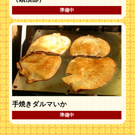
準備中
手焼きダルマいか
準備中
赤肉メロン果汁100％から作ったかき氷にカットメロンをサ
ンド。
メロン丸ごと、果実の甘味がギッシリ凝縮されたよ