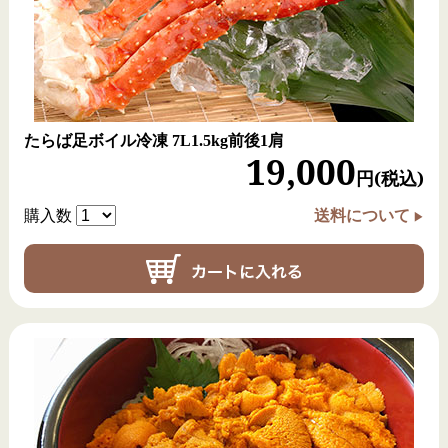
たらば足ボイル冷凍
7L1.5kg前後1肩
19,000
円(税込)
購入数
送料について
函館近海では”真ホッケ”というホッケがとれます。回遊魚
として知られるホッケですが、たまに回遊せずにのんびり
ゆったり過ごすのんきな奴が現れます。こいつが根ぼっけ
です。
動き回らず育っているため、脂のりが良く丸々と太った根
ぼっけ。高級魚として扱われるほど美味しいホッケです。