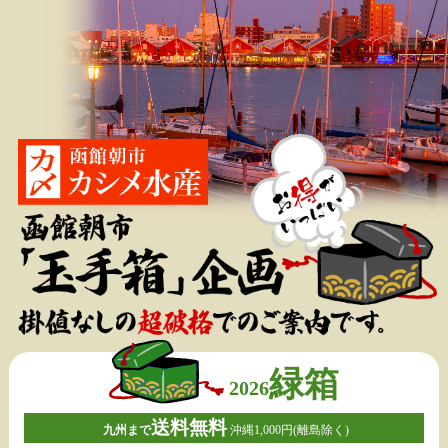
函館朝市で元祖！名物「手焼きさきいか」焼きたて・作りたてでおいしいと大
評判！
タラバガニ・毛蟹、メロンやジャガイモなど北海道産の果物や野菜もお
届け！
朝市営業所 〒040‐0065北海道函館市若松町10-11
緑箱
2026
送料無料
九州まで
沖縄1,000円
(離島除く)