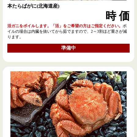
本たらばがに(北海道産)
時 価
活ガニをボイルします。「活」をご希望の方はご指定ください。
ボ
イルの場合は内臓を抜いてから茹でますので、2～3割ほど重さが減
ります。
準備中
■ 類似品にご注意ください ■
当店は函館朝市内に支店・姉妹店などを開いておりません。