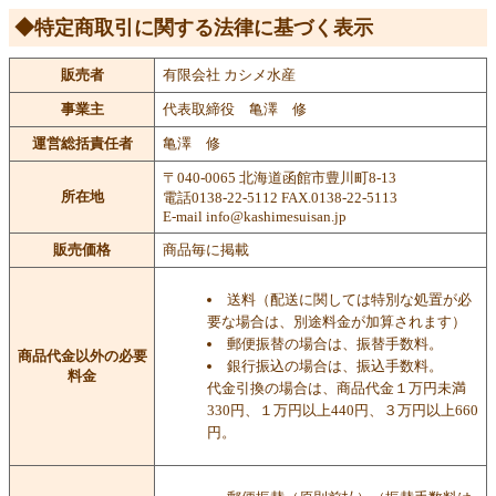
◆特定商取引に関する法律に基づく表示
販売者
有限会社 カシメ水産
事業主
代表取締役 亀澤 修
運営総括責任者
亀澤 修
〒040-0065 北海道函館市豊川町8-13
所在地
電話0138-22-5112 FAX.0138-22-5113
E-mail info@kashimesuisan.jp
販売価格
商品毎に掲載
送料（配送に関しては特別な処置が必
要な場合は、別途料金が加算されます）
郵便振替の場合は、振替手数料。
商品代金以外の必要
銀行振込の場合は、振込手数料。
料金
代金引換の場合は、商品代金１万円未満
330円、１万円以上440円、３万円以上660
円。